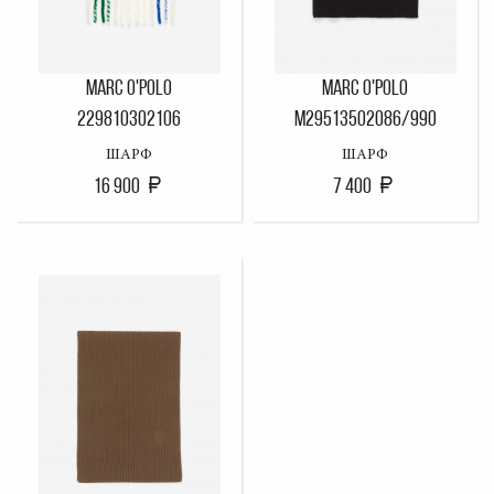
MARC O'POLO
MARC O'POLO
229810302106
M29513502086/990
ШАРФ
ШАРФ
16 900
7 400