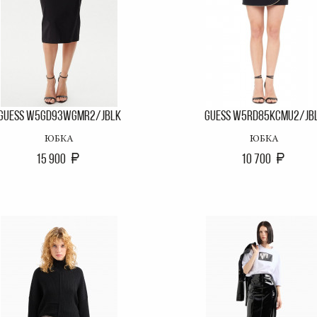
GUESS W5GD93WGMR2/JBLK
GUESS W5RD85KCMU2/JB
ЮБКА
ЮБКА
15 900
10 700