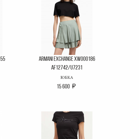
555
ARMANI EXCHANGE XW000186
AF12742/U7231
ЮБКА
15 600