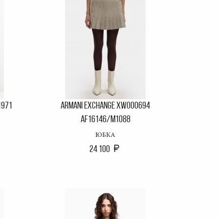
1971
ARMANI EXCHANGE XW000694
AF16146/M1088
ЮБКА
24 100