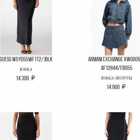
GUESS W5YD55WF1T2/JBLK
ARMANI EXCHANGE XW000
AF12844/FB055
ЮБКА
14 300
ЮБКА-ШОРТЫ
14 900