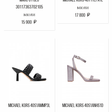
MARC O'POLO
MICHAEL KORS 40T1TLFA1L
30117363702105
МЮЛИ
17 800
МЮЛИ
15 900
MICHAEL KORS 40S1AMMP3L
MICHAEL KORS 40S1ANHS1D