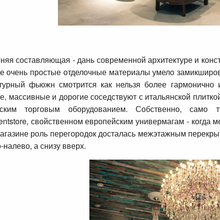
няя составляющая - дань современной архитектуре и конст
де очень простые отделочные материалы умело замикширов
турный фьюжн смотрится как нельзя более гармонично и
е, массивные и дорогие соседствуют с итальянской плитко
нским торговым оборудованием. Собственно, само 
entstore, свойственном европейским универмагам - когда 
Магазине роль перегородок досталась межэтажным перекрыт
-налево, а снизу вверх.