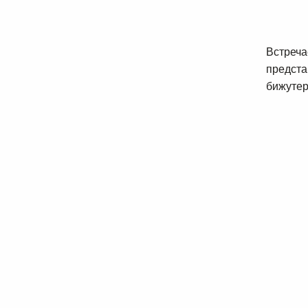
Встреч
предста
бижутер