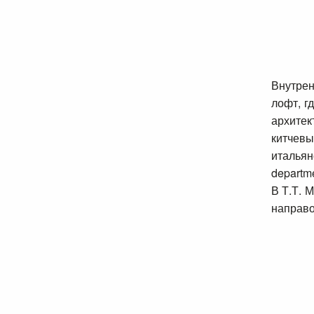
Внутрен
лофт, г
архитек
китчевы
италья
departm
В Т.Т. 
направо