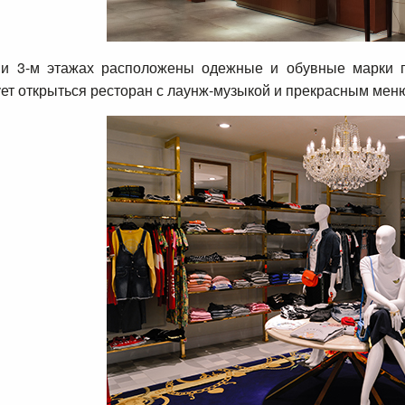
 и 3-м этажах расположены одежные и обувные марки п
ет открыться ресторан с лаунж-музыкой и прекрасным мен